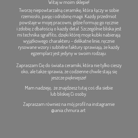
Witaj w moim sklepie!
Tworzę niepowtarzalną ceramikę, która łączy w sobie
rzemiosło, pasję i odrobinę magii. Każdy przedmiot
powstaje w mojej pracowni, gdzie formuję go ręcznie
i zdobię z dbałością o każdy detal. Szczególnie bliska jest
mi technika sgraffito, dzięki której moje kubki nabierają
wyjątkowego charakteru – delikatne linie, ręcznie
rysowane wzory i subtelne faktury sprawiają, że każdy
egzemplarz jest jedyny w swoim rodzaju.
Zapraszam Cię do świata ceramiki, która nie tylko cieszy
oko, ale także sprawia, że codzienne chwile stają się
jeszcze piękniejsze!
Mam nadzieję, że znajdziesz tutaj coś dla siebie
lub bliskiej Ci osoby.
Zapraszam również na mój profil na
instagramie
@ania.chmura.art