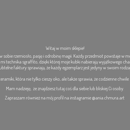
Witaj w moim sklepie!
 sobie rzemiosło, pasję i odrobinę magii. Każdy przedmiot powstaje w moj
st mi technika sgraffito, dzięki której moje kubki nabierają wyjątkowego cha
subtelne faktury sprawiają, że każdy egzemplarz jest jedyny w swoim rodza
amiki, która nie tylko cieszy oko, ale także sprawia, że codzienne chwile st
Mam nadzieję, że znajdziesz tutaj coś dla siebie lub bliskiej Ci osoby.
Zapraszam również na mój profil na
instagramie @ania.chmura.art