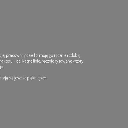
ej pracowni, gdzie formuję go ręcznie i zdobię
rakteru – delikatne linie, ręcznie rysowane wzory
ju.
ają się jeszcze piękniejsze!